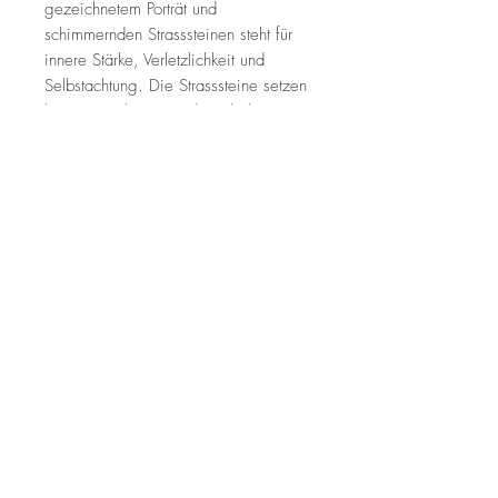
gezeichnetem Porträt und
schimmernden Strasssteinen steht für
innere Stärke, Verletzlichkeit und
Selbstachtung. Die Strasssteine setzen
bewusste Akzente und symbolisieren
innere Klarheit und Selbstwert.
Originalkunstwerk auf Leinwand. 30 ×
40 cm. Unikat.*
Unikat – kontaktiere mich für Details
Impressum
AGB
© 2026 by Christina Wanke Art